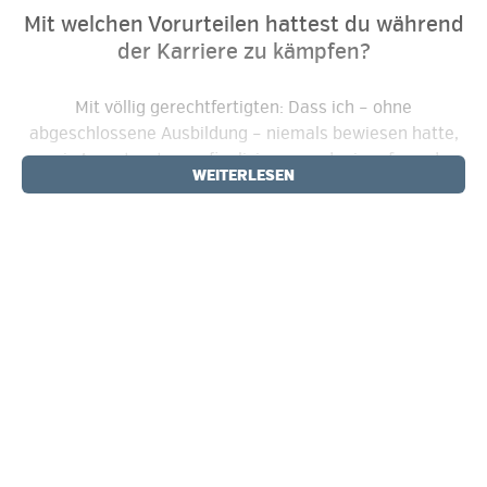
Mit welchen Vorurteilen hattest du während
der Karriere zu kämpfen?
Mit völlig gerechtfertigten: Dass ich – ohne
abgeschlossene Ausbildung – niemals bewiesen hatte,
mir Anvertrautes zu finalisieren, und mir aufgrund
WEITERLESEN
fehlender Schulbildung Wissen fehlt ... war ja leider
damals völlig richtig.
Zurück