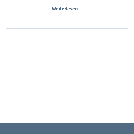
Herzblut,
Weiterlesen …
Schweiß,
Kampfgeist:
die
Unternehmer-
DNA