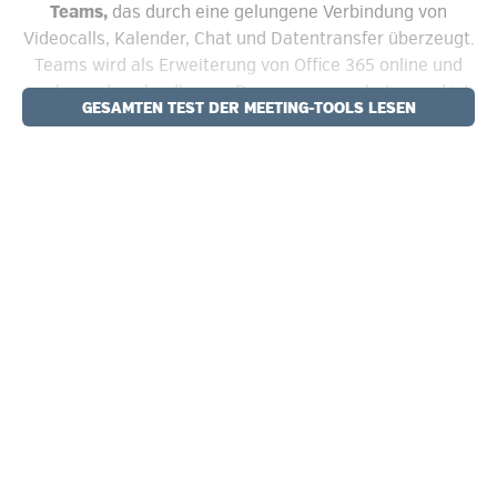
Teams,
das durch eine gelungene Verbindung von
Videocalls, Kalender, Chat und Daten­transfer überzeugt.
Teams wird als Erweiterung von Office 365 online und
auch per downloadbarem Programm angeboten und ist
GESAMTEN TEST DER MEETING-TOOLS LESEN
ebenfalls ein gängiger Allrounder, der auf keinem
Desktop fehlen sollte.
Zurück