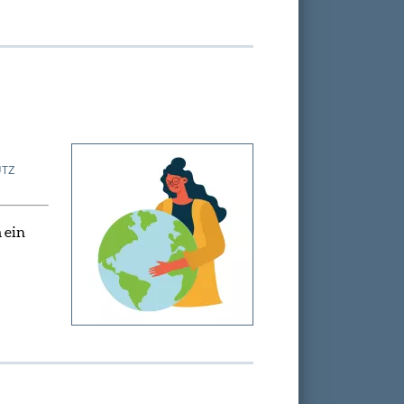
UTZ
 ein