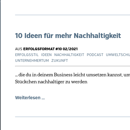
Lieblingsorte
und
-
aktivitäten
unserer
10 Ideen für mehr Nachhaltigkeit
Funktionär:innen
AUS
ERFOLGSFORMAT #10 02/2021
ERFOLGSSTIL
IDEEN
NACHHALTIGKEIT
PODCAST
UMWELTSCH
UNTERNEHMERTUM
ZUKUNFT
... die du in deinem Business leicht umsetzen kannst, um
Stückchen nachhaltiger zu werden
10
Weiterlesen …
Ideen
für
mehr
Nachhaltigkeit