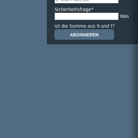
Mail-
Pflichtfeld
Sicherheitsfrage
*
Adresse
Was
ist die Summe aus 9 und 1?
ABONNIEREN