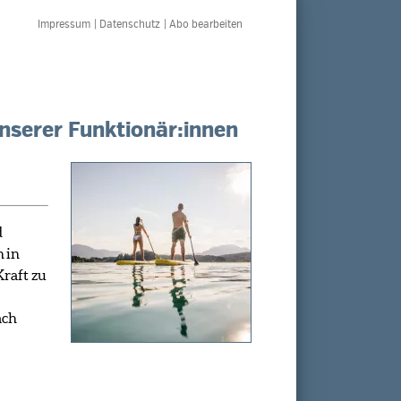
Navigation
überspringen
Impressum
Datenschutz
Abo bearbeiten
unserer Funktionär:innen
d
n
in
Kraft zu
ach