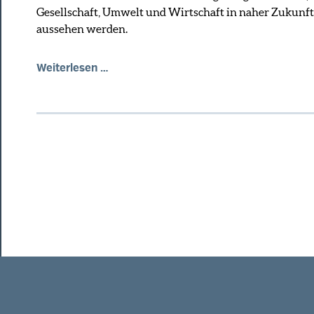
Gesellschaft, Umwelt und Wirtschaft in naher Zukunft
aussehen werden.
Weiterlesen …
gewählte Artikel
|
Alle bisherigen Ausgaben
|
Über das Busin