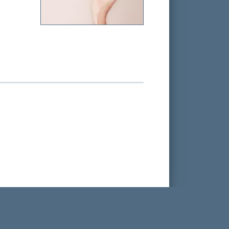
essmagazin
|
Kostenloses Abo