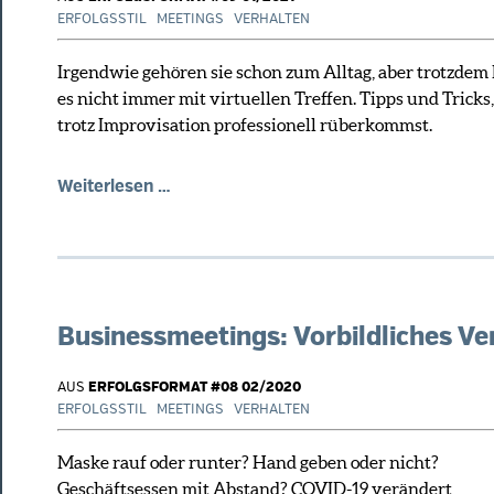
ERFOLGSSTIL
MEETINGS
VERHALTEN
Irgendwie gehören sie schon zum Alltag, aber trotzdem 
es nicht immer mit virtuellen Treffen. Tipps und Tricks
trotz Improvisation professionell rüberkommst.
Onlinemeetings:
Weiterlesen …
Daumen
hoch
für
deinen
Auftritt
Businessmeetings: Vorbildliches Ver
AUS
ERFOLGSFORMAT #08 02/2020
ERFOLGSSTIL
MEETINGS
VERHALTEN
Maske rauf oder runter? Hand geben oder nicht?
Geschäftsessen mit Abstand? COVID-19 verändert